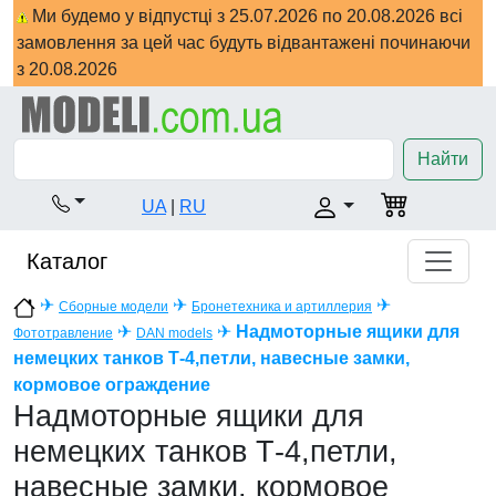
Ми будемо у відпустці з 25.07.2026 по 20.08.2026 всі
замовлення за цей час будуть відвантажені починаючи
з 20.08.2026
Найти
UA
|
RU
Каталог
✈
✈
✈
Сборные модели
Бронетехника и артиллерия
✈
✈
Надмоторные ящики для
Фототравление
DAN models
немецких танков Т-4,петли, навесные замки,
кормовое ограждение
Надмоторные ящики для
немецких танков Т-4,петли,
навесные замки, кормовое