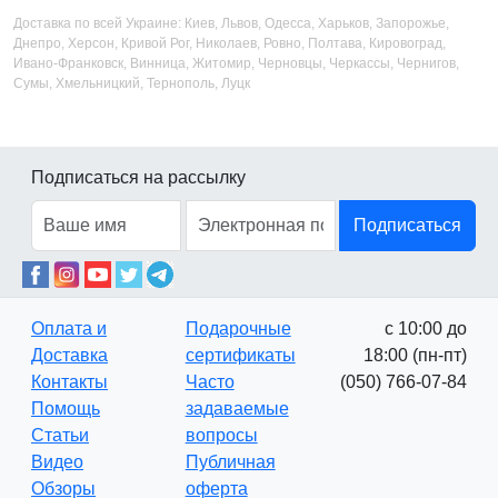
Доставка по всей Украине: Киев, Львов, Одесса, Харьков, Запорожье,
Днепро, Херсон, Кривой Рог, Николаев, Ровно, Полтава, Кировоград,
Ивано-Франковск, Винница, Житомир, Черновцы, Черкассы, Чернигов,
Сумы, Хмельницкий, Тернополь, Луцк
Подписаться на рассылку
Подписаться
Оплата и
Подарочные
с 10:00 до
Доставка
сертификаты
18:00 (пн-пт)
Контакты
Часто
(050) 766-07-84
Помощь
задаваемые
Статьи
вопросы
Видео
Публичная
Обзоры
оферта