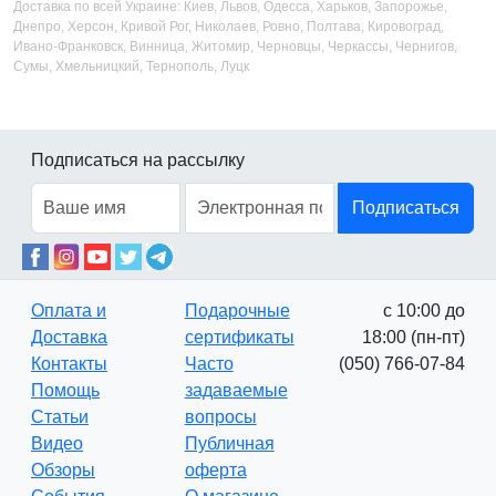
Доставка по всей Украине: Киев, Львов, Одесса, Харьков, Запорожье,
Днепро, Херсон, Кривой Рог, Николаев, Ровно, Полтава, Кировоград,
Ивано-Франковск, Винница, Житомир, Черновцы, Черкассы, Чернигов,
Сумы, Хмельницкий, Тернополь, Луцк
Подписаться на рассылку
Подписаться
Оплата и
Подарочные
с 10:00 до
Доставка
сертификаты
18:00 (пн-пт)
Контакты
Часто
(050) 766-07-84
Помощь
задаваемые
Статьи
вопросы
Видео
Публичная
Обзоры
оферта