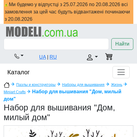
Ми будемо у відпустці з 25.07.2026 по 20.08.2026 всі
замовлення за цей час будуть відвантажені починаючи
з 20.08.2026
Найти
UA
|
RU
Каталог
✈
✈
✈
✈
Пазлы и конструкторы
Наборы для вышивания
Жизнь
✈
Набор для вышивания "Дом, милый
Miniart Crafts
дом"
Набор для вышивания "Дом,
милый дом"