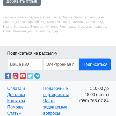
Добавить отзыв
Доставка по всей Украине: Киев, Львов, Одесса, Харьков, Запорожье,
Днепро, Херсон, Кривой Рог, Николаев, Ровно, Полтава, Кировоград,
Ивано-Франковск, Винница, Житомир, Черновцы, Черкассы, Чернигов,
Сумы, Хмельницкий, Тернополь, Луцк
Подписаться на рассылку
Подписаться
Оплата и
Подарочные
с 10:00 до
Доставка
сертификаты
18:00 (пн-пт)
Контакты
Часто
(050) 766-07-84
Помощь
задаваемые
Статьи
вопросы