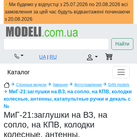
Ми будемо у відпустці з 25.07.2026 по 20.08.2026 всі
замовлення за цей час будуть відвантажені починаючи
з 20.08.2026
Найти
UA
|
RU
Каталог
✈
✈
✈
✈
Сборные модели
Авиация
Фототравление
DAN models
✈
МиГ-21:заглушки на ВЗ, на сопло, на КПВ, колодки
колесные, антенны, катапультные ручки и декаль с
№
МиГ-21:заглушки на ВЗ, на
сопло, на КПВ, колодки
колесные, антенны,