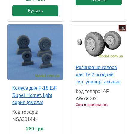
Купить
Резиновые колеса
для Ту-2 поздний
тип, универсальные
Колеса для F-18 E/F
Код товара: AR-
Super Hornet, light
AW72002
серия (смола)
Снят с производства
Код товара:
NS32014-b
280 Грн.