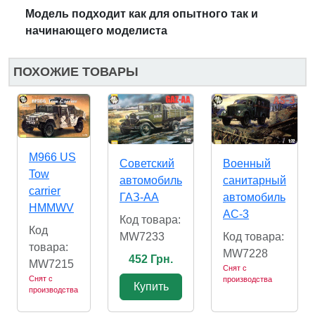
Модель подходит как для оп
ы
тного так и
начинающего модел
и
ста
ПОХОЖИЕ ТОВАРЫ
M966 US
Военный
Советский
Tow
санитарный
автомобиль
carrier
автомобиль
ГАЗ-АА
HMMWV
АС-3
Код товара:
Код
Код товара:
MW7233
товара:
MW7228
452 Грн.
MW7215
Снят с
Снят с
производства
Купить
производства