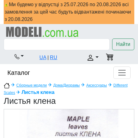
Ми будемо у відпустці з 25.07.2026 по 20.08.2026 всі
замовлення за цей час будуть відвантажені починаючи
з 20.08.2026
Найти
UA
|
RU
Каталог
✈
✈
✈
✈
Сборные модели
Дома/Диорамы
Аксессуары
Different
✈
Листья клена
Scales
Листья клена