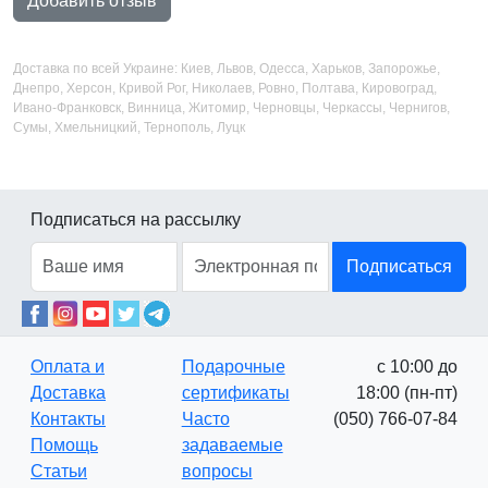
Добавить отзыв
Доставка по всей Украине: Киев, Львов, Одесса, Харьков, Запорожье,
Днепро, Херсон, Кривой Рог, Николаев, Ровно, Полтава, Кировоград,
Ивано-Франковск, Винница, Житомир, Черновцы, Черкассы, Чернигов,
Сумы, Хмельницкий, Тернополь, Луцк
Подписаться на рассылку
Подписаться
Оплата и
Подарочные
с 10:00 до
Доставка
сертификаты
18:00 (пн-пт)
Контакты
Часто
(050) 766-07-84
Помощь
задаваемые
Статьи
вопросы