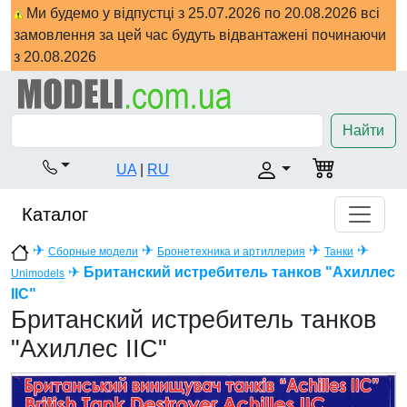
Ми будемо у відпустці з 25.07.2026 по 20.08.2026 всі
замовлення за цей час будуть відвантажені починаючи
з 20.08.2026
Найти
UA
|
RU
Каталог
✈
✈
✈
✈
Сборные модели
Бронетехника и артиллерия
Танки
✈
Британский истребитель танков "Ахиллес
Unimodels
IIC"
Британский истребитель танков
"Ахиллес IIC"