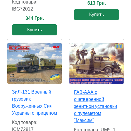
Код товара:
613 Грн.
IBG72012
Купить
344 Грн.
Купить
ЗиЛ-131 Военный
ГАЗ-ААА с
грузовик
счетверенной
Вооруженных Сил
зенитной установки
Украины с прицепом
с пулеметом
"Максим"
Код товара:
ICM72817
Код товара: UM511