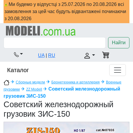
Ми будемо у відпустці з 25.07.2026 по 20.08.2026 всі
замовлення за цей час будуть відвантажені починаючи
з 20.08.2026
Найти
UA
|
RU
Каталог
✈
✈
✈
Сборные модели
Бронетехника и артиллерия
Военные
✈
✈
Советский железнодорожный
грузовики
ZZ Modell
грузовик ЗИС-150
Советский железнодорожный
грузовик ЗИС-150