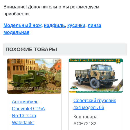
Внимание! Дополнительно мы рекомендуем
приобрести:
Модельный нож
,
надфиль
,
кусачки
,
линза
модельная
ПОХОЖИЕ ТОВАРЫ
Советский грузовик
Автомобиль
4x4 модель 66
Chevrolet C15A
No.13 "Cab
Код товара:
Watertank"
ACE72182