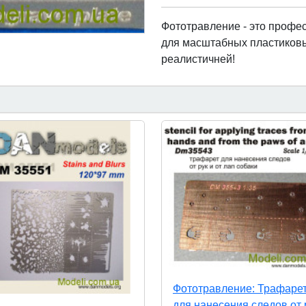
Фототравление
- это проф
для масштабных пластиковы
реалистичней!
Фототравление: Трафаре
для нанесения следов от 