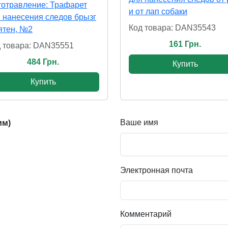
отравление: Трафарет
и от лап собаки
 нанесения следов брызг
Код товара: DAN35543
ятен, №2
161 Грн.
 товара: DAN35551
484 Грн.
Купить
Купить
Ваше имя
мм)
Электронная почта
Комментарий