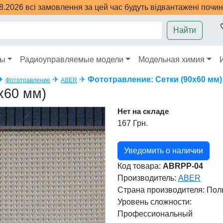
08.2026 всі замовлення за цей час будуть відвантажені почи
Найти
ры
Радиоуправляемые модели
Модельная химия
✈
✈
✈
Фототравление: Сетки (90x60 мм)
Фототравление
ABER
x60 мм)
Нет на складе
167 Грн.
Уведомить о наличии
Код товара:
ABRPP-04
Производитель:
ABER
Страна производителя:
Пол
Уровень сложности:
Профессиональный