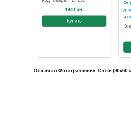
Код товара: PE7235
Фот
194 Грн.
для
и п
Купить
Код
Отзывы о Фототравление: Сетки (90x60 