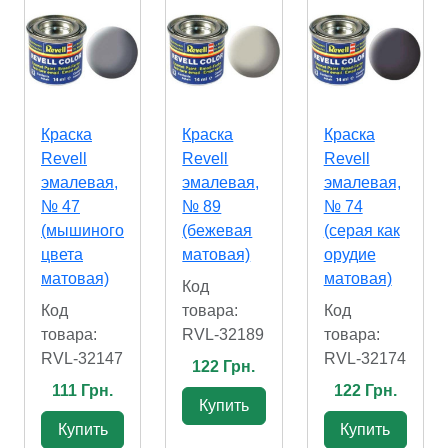
Краска
Краска
Краска
Revell
Revell
Revell
эмалевая,
эмалевая,
эмалевая,
№ 47
№ 89
№ 74
(мышиного
(бежевая
(серая как
цвета
матовая)
орудие
матовая)
матовая)
Код
Код
товара:
Код
товара:
RVL-32189
товара:
RVL-32147
RVL-32174
122 Грн.
111 Грн.
122 Грн.
Купить
Купить
Купить