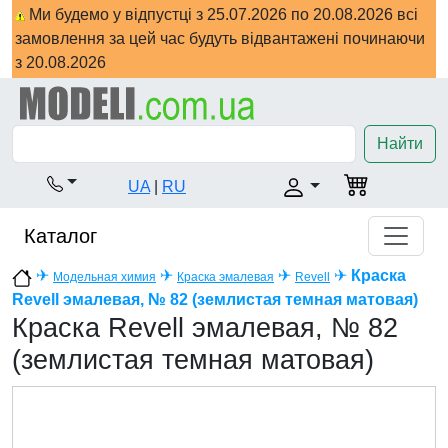
Ми будемо у відпустці з 25.07.2026 по 20.08.2026 всі
замовлення за цей час будуть відвантажені починаючи
з 20.08.2026
Найти
UA
|
RU
Каталог
✈
✈
✈
✈
Краска
Модельная химия
Краска эмалевая
Revell
Revell эмалевая, № 82 (землистая темная матовая)
Краска Revell эмалевая, № 82
(землистая темная матовая)