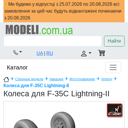
Ми будемо у відпустці з 25.07.2026 по 20.08.2026 всі
замовлення за цей час будуть відвантажені починаючи
з 20.08.2026
Найти
UA
|
RU
Каталог
✈
✈
✈
✈
✈
Сборные модели
Авиация
Фототравление
Armory
Колеса для F-35C Lightning-II
Колеса для F-35C Lightning-II