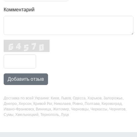
Комментарий
Добавить отзыв
Доставка по всей Украине: Киев, Львов, Одесса, Харьков, Запорожье,
Днепро, Херсон, Кривой Рог, Николаев, Ровно, Полтава, Кировоград,
Ивано-Франковск, Винница, Житомир, Черновцы, Черкассы, Чернигов,
Сумы, Хмельницкий, Тернополь, Луцк