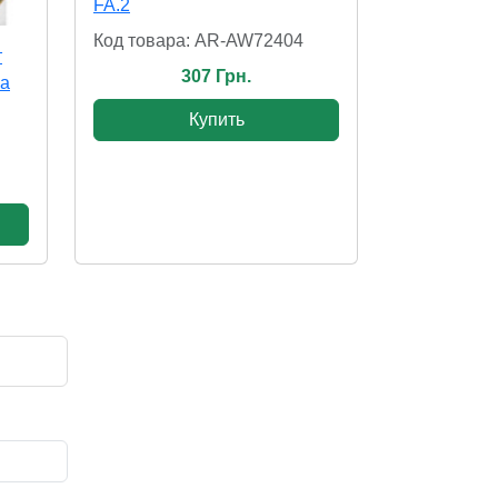
FA.2
Код товара: AR-AW72404
т
307 Грн.
на
Купить