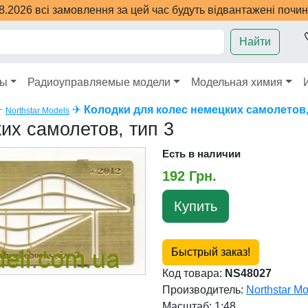
08.2026 всі замовлення за цей час будуть відвантажені почи
Найти
ры
Радиоуправляемые модели
Модельная химия
✈
✈
Колодки для колес немецких самолетов,
Northstar Models
их самолетов, тип 3
Есть в наличии
192 Грн.
Купить
Быстрый заказ!
Код товара:
NS48027
Производитель:
Northstar M
Масштаб: 1:48