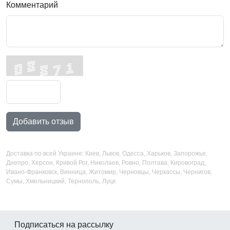
Комментарий
Добавить отзыв
Доставка по всей Украине: Киев, Львов, Одесса, Харьков, Запорожье,
Днепро, Херсон, Кривой Рог, Николаев, Ровно, Полтава, Кировоград,
Ивано-Франковск, Винница, Житомир, Черновцы, Черкассы, Чернигов,
Сумы, Хмельницкий, Тернополь, Луцк
Подписаться на рассылку