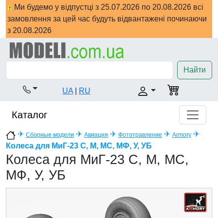
Ми будемо у відпустці з 25.07.2026 по 20.08.2026 всі
замовлення за цей час будуть відвантажені починаючи
з 20.08.2026
Найти
UA
|
RU
Каталог
✈
✈
✈
✈
✈
Сборные модели
Авиация
Фототравление
Armory
Колеса для МиГ-23 С, М, МС, МФ, У, УБ
Колеса для МиГ-23 С, М, МС,
МФ, У, УБ