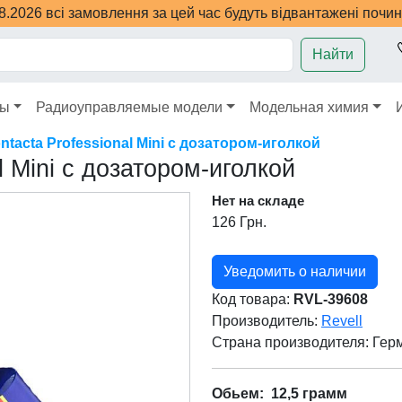
08.2026 всі замовлення за цей час будуть відвантажені почи
Найти
ры
Радиоуправляемые модели
Модельная химия
ntacta Professional Mini с дозатором-иголкой
l Mini с дозатором-иголкой
Нет на складе
126 Грн.
Уведомить о наличии
Код товара:
RVL-39608
Производитель:
Revell
Страна производителя:
Гер
Обьем: 12,5 грамм