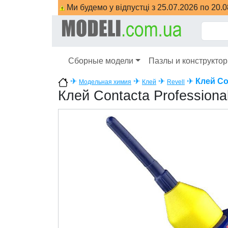
Ми будемо у відпустці з 25.07.2026 по 20.
Сборные модели
Пазлы и конструкто
✈
✈
✈
✈
Клей Co
Модельная химия
Клей
Revell
Клей Contacta Professiona