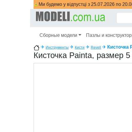
Ми будемо у відпустці з 25.07.2026 по 20.
Сборные модели
Пазлы и конструкто
✈
✈
✈
✈
Кисточка P
Инструменты
Кисти
Revell
Кисточка Painta, размер 5