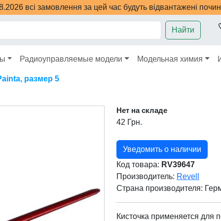
08.2026 всі замовлення за цей час будуть відвантажені почи
Найти
ры
Радиоуправляемые модели
Модельная химия
ainta, размер 5
Нет на складе
42 Грн.
Уведомить о наличии
Код товара:
RV39647
Производитель:
Revell
Страна производителя:
Гер
Кисточка применяется для п