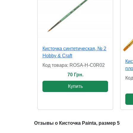
Кисточка синтетическая, № 2
Hobby & Craft
Кис
Код товара: ROSA-H-C0R02
пло
70 Грн.
Код
Купить
Отзывы о Кисточка Painta, размер 5