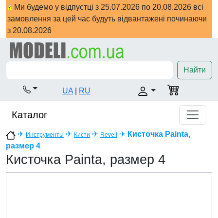
Ми будемо у відпустці з 25.07.2026 по 20.08.2026 всі
замовлення за цей час будуть відвантажені починаючи
з 20.08.2026
Найти
UA
|
RU
Каталог
✈
✈
✈
✈
Кисточка Painta,
Инструменты
Кисти
Revell
размер 4
Кисточка Painta, размер 4