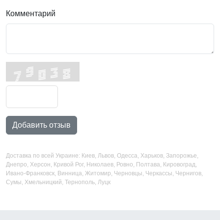
Комментарий
Добавить отзыв
Доставка по всей Украине: Киев, Львов, Одесса, Харьков, Запорожье,
Днепро, Херсон, Кривой Рог, Николаев, Ровно, Полтава, Кировоград,
Ивано-Франковск, Винница, Житомир, Черновцы, Черкассы, Чернигов,
Сумы, Хмельницкий, Тернополь, Луцк