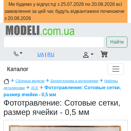
Ми будемо у відпустці з 25.07.2026 по 20.08.2026 всі
замовлення за цей час будуть відвантажені починаючи
з 20.08.2026
Найти
UA
|
RU
Каталог
✈
✈
✈
Сборные модели
Бронетехника и артиллерия
Наборы
✈
✈
Фототравление: Сотовые сетки,
деталировки
ACE
размер ячейки - 0,5 мм
Фототравление: Сотовые сетки,
размер ячейки - 0,5 мм