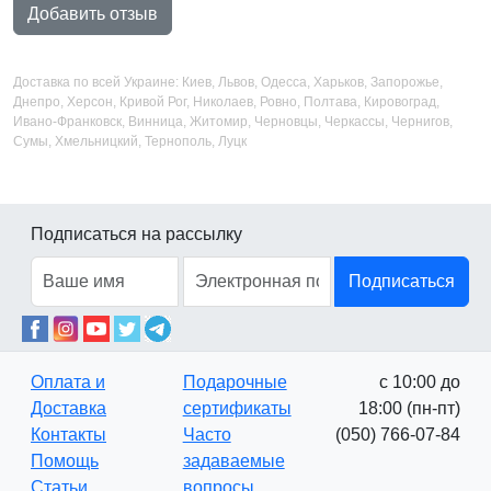
Добавить отзыв
Доставка по всей Украине: Киев, Львов, Одесса, Харьков, Запорожье,
Днепро, Херсон, Кривой Рог, Николаев, Ровно, Полтава, Кировоград,
Ивано-Франковск, Винница, Житомир, Черновцы, Черкассы, Чернигов,
Сумы, Хмельницкий, Тернополь, Луцк
Подписаться на рассылку
Подписаться
Оплата и
Подарочные
с 10:00 до
Доставка
сертификаты
18:00 (пн-пт)
Контакты
Часто
(050) 766-07-84
Помощь
задаваемые
Статьи
вопросы