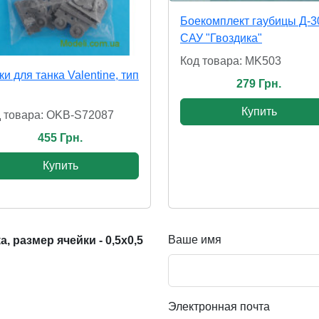
Боекомплект гаубицы Д-3
САУ "Гвоздика"
Код товара: MK503
ки для танка Valentine, тип
279 Грн.
Купить
 товара: OKB-S72087
455 Грн.
Купить
Ваше имя
 размер ячейки - 0,5х0,5
Электронная почта