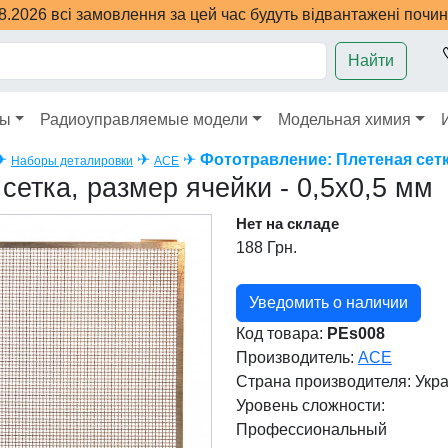
08.2026 всі замовлення за цей час будуть відвантажені почи
Найти
ры
Радиоуправляемые модели
Модельная химия
✈
✈
✈
Фототравление: Плетеная сетка
Наборы деталировки
ACE
сетка, размер ячейки - 0,5х0,5 мм
Нет на складе
188 Грн.
Уведомить о наличии
Код товара:
PEs008
Производитель:
ACE
Страна производителя:
Укр
Уровень сложности:
Профессиональный