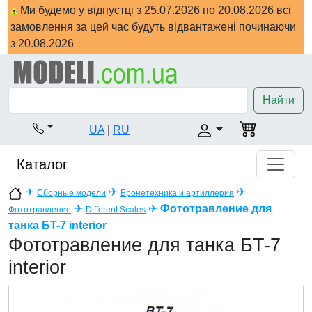
Ми будемо у відпустці з 25.07.2026 по 20.08.2026 всі
замовлення за цей час будуть відвантажені починаючи
з 20.08.2026
Найти
UA
|
RU
Каталог
✈
✈
✈
Сборные модели
Бронетехника и артиллерия
✈
✈
Фототравление для
Фототравление
Different Scales
танка БT-7 interior
Фототравление для танка БT-7
interior