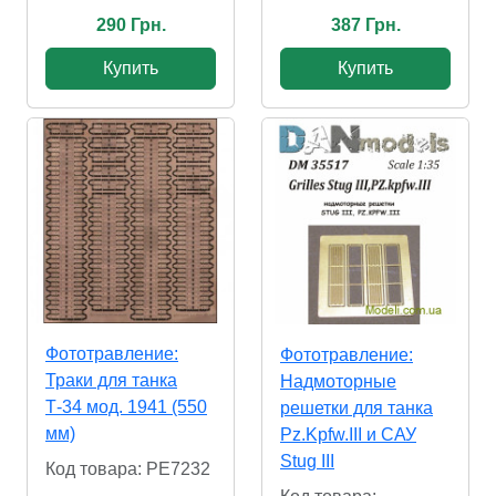
290 Грн.
387 Грн.
Купить
Купить
Фототравление:
Фототравление:
Траки для танка
Надмоторные
Т-34 мод. 1941 (550
решетки для танка
мм)
Pz.Kpfw.III и САУ
Stug III
Код товара: PE7232