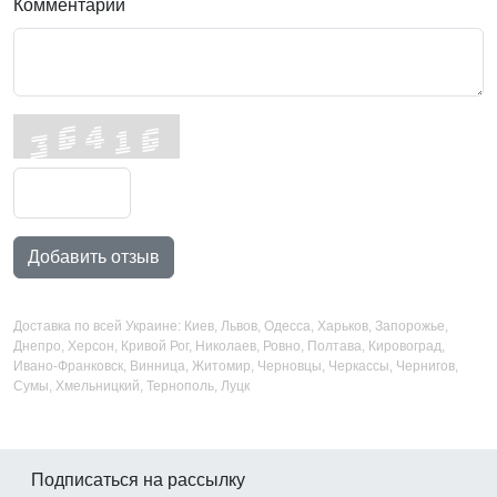
Комментарий
Добавить отзыв
Доставка по всей Украине: Киев, Львов, Одесса, Харьков, Запорожье,
Днепро, Херсон, Кривой Рог, Николаев, Ровно, Полтава, Кировоград,
Ивано-Франковск, Винница, Житомир, Черновцы, Черкассы, Чернигов,
Сумы, Хмельницкий, Тернополь, Луцк
Подписаться на рассылку