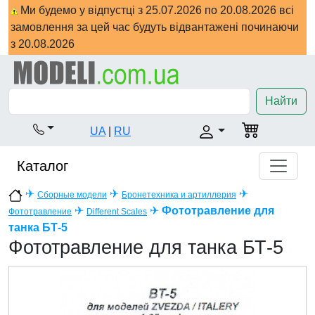
Ми будемо у відпустці з 25.07.2026 по 20.08.2026 всі
замовлення за цей час будуть відвантажені починаючи
з 20.08.2026
Найти
UA
|
RU
Каталог
✈
✈
✈
Сборные модели
Бронетехника и артиллерия
✈
✈
Фототравление для
Фототравление
Different Scales
танка БТ-5
Фототравление для танка БТ-5