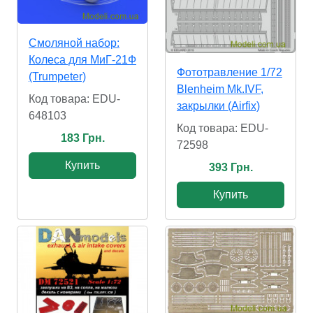
Смоляной набор:
Колеса для МиГ-21Ф
Фототравление 1/72
(Trumpeter)
Blenheim Mk.IVF,
Код товара: EDU-
закрылки (Airfix)
648103
Код товара: EDU-
183 Грн.
72598
Купить
393 Грн.
Купить