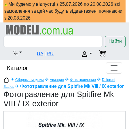
Ми будемо у відпустці з 25.07.2026 по 20.08.2026 всі
замовлення за цей час будуть відвантажені починаючи
з 20.08.2026
Найти
UA
|
RU
Каталог
✈
✈
✈
✈
Сборные модели
Авиация
Фототравление
Different
✈
Фототравление для Spitfire Mk VIII / IX exterior
Scales
Фототравление для Spitfire Mk
VIII / IX exterior