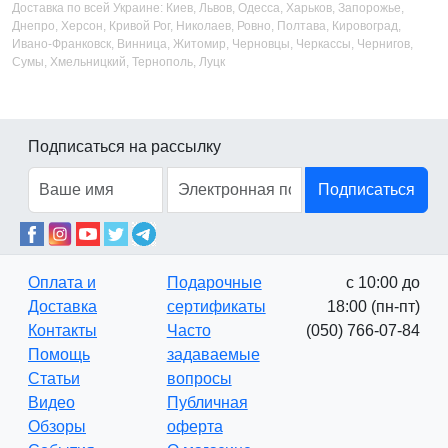
Доставка по всей Украине: Киев, Львов, Одесса, Харьков, Запорожье,
Днепро, Херсон, Кривой Рог, Николаев, Ровно, Полтава, Кировоград,
Ивано-Франковск, Винница, Житомир, Черновцы, Черкассы, Чернигов,
Сумы, Хмельницкий, Тернополь, Луцк
Подписаться на рассылку
Подписаться
Оплата и
Подарочные
с 10:00 до
Доставка
сертификаты
18:00 (пн-пт)
Контакты
Часто
(050) 766-07-84
Помощь
задаваемые
Статьи
вопросы
Видео
Публичная
Обзоры
оферта