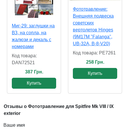
Фототравление:
Внешняя подвеска
советских
Миг-29: заглушки на
вертолетов Hinges
ВЗ, на сопла, на
(9M17M "Falanga",
жалюзи и декаль с
UB-32A, B-8-V20)
номерами
Код товара: PE7261
Код товара:
258 Грн.
DAN72521
387 Грн.
Купить
Купить
Отзывы о Фототравление для Spitfire Mk VIII / IX
exterior
Ваше имя