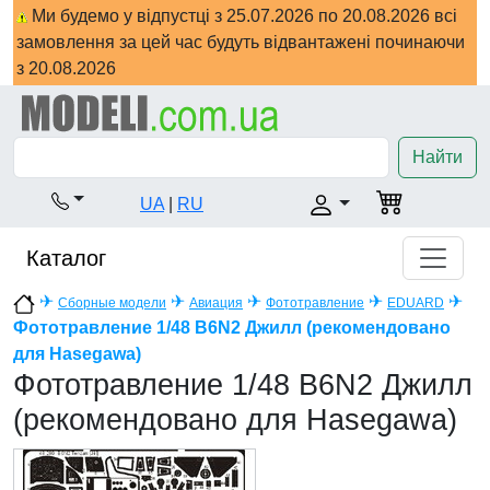
Ми будемо у відпустці з 25.07.2026 по 20.08.2026 всі
замовлення за цей час будуть відвантажені починаючи
з 20.08.2026
Найти
UA
|
RU
Каталог
✈
✈
✈
✈
✈
Сборные модели
Авиация
Фототравление
EDUARD
Фототравление 1/48 B6N2 Джилл (рекомендовано
для Hasegawa)
Фототравление 1/48 B6N2 Джилл
(рекомендовано для Hasegawa)