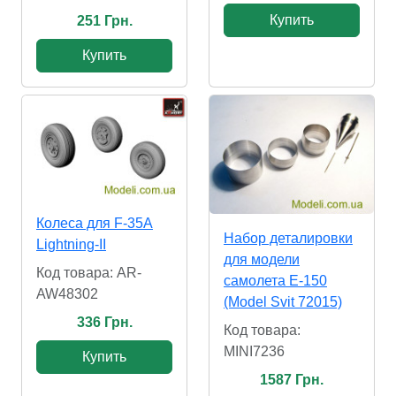
Купить
251 Грн.
Купить
Колеса для F-35A
Набор деталировки
Lightning-II
для модели
Код товара: AR-
самолета E-150
AW48302
(Model Svit 72015)
336 Грн.
Код товара:
MINI7236
Купить
1587 Грн.