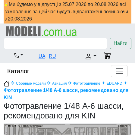
Ми будемо у відпустці з 25.07.2026 по 20.08.2026 всі
замовлення за цей час будуть відвантажені починаючи
з 20.08.2026
Найти
UA
|
RU
Каталог
✈
✈
✈
✈
✈
Сборные модели
Авиация
Фототравление
EDUARD
Фототравление 1/48 А-6 шасси, рекомендовано для
KIN
Фототравление 1/48 А-6 шасси,
рекомендовано для KIN