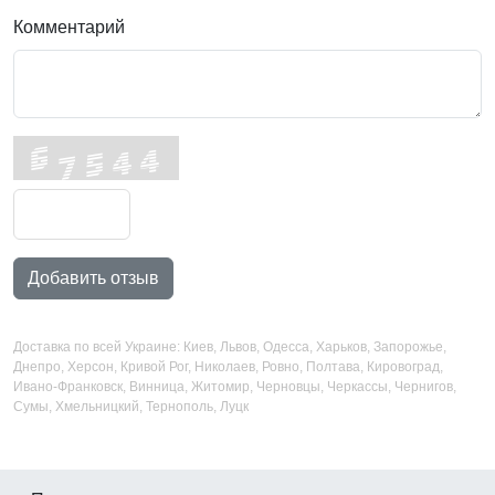
Комментарий
Добавить отзыв
Доставка по всей Украине: Киев, Львов, Одесса, Харьков, Запорожье,
Днепро, Херсон, Кривой Рог, Николаев, Ровно, Полтава, Кировоград,
Ивано-Франковск, Винница, Житомир, Черновцы, Черкассы, Чернигов,
Сумы, Хмельницкий, Тернополь, Луцк