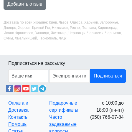
Добавить отзыв
Доставка по всей Украине: Киев, Львов, Одесса, Харьков, Запорожье,
Днепро, Херсон, Кривой Рог, Николаев, Ровно, Полтава, Кировоград,
Ивано-Франковск, Винница, Житомир, Черновцы, Черкассы, Чернигов,
Сумы, Хмельницкий, Тернополь, Луцк
Подписаться на рассылку
Подписаться
Оплата и
Подарочные
с 10:00 до
Доставка
сертификаты
18:00 (пн-пт)
Контакты
Часто
(050) 766-07-84
Помощь
задаваемые
Статьи
вопросы