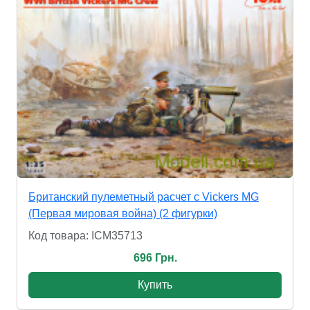
Британский пулеметный расчет с Vickers MG
(Первая мировая война) (2 фигурки)
Код товара: ICM35713
696 Грн.
Купить