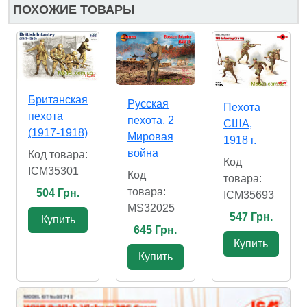
ПОХОЖИЕ ТОВАРЫ
Британская
Русская
Пехота
пехота
пехота, 2
США,
(1917-1918)
Мировая
1918 г.
война
Код товара:
Код
ICM35301
Код
товара:
товара:
504 Грн.
ICM35693
MS32025
547 Грн.
Купить
645 Грн.
Купить
Купить