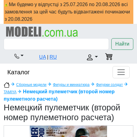
Ми будемо у відпустці з 25.07.2026 по 20.08.2026 всі
замовлення за цей час будуть відвантажені починаючи
з 20.08.2026
Найти
UA
|
RU
Каталог
✈
✈
✈
✈
Сборные модели
Фигуры и миниатюра
Фигурки солдат
✈
Немецкий пулеметчик (второй номер
TAMIYA
пулеметного расчета)
Немецкий пулеметчик (второй
номер пулеметного расчета)