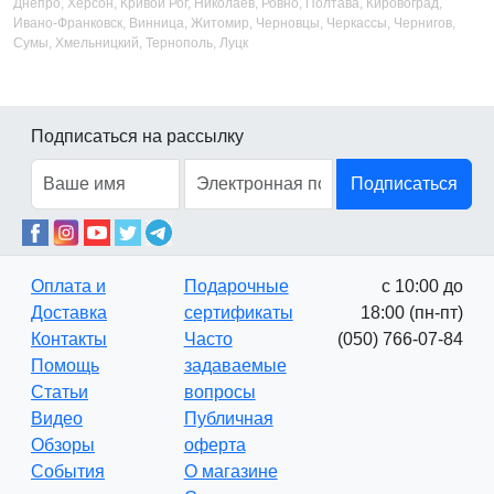
Днепро, Херсон, Кривой Рог, Николаев, Ровно, Полтава, Кировоград,
Ивано-Франковск, Винница, Житомир, Черновцы, Черкассы, Чернигов,
Сумы, Хмельницкий, Тернополь, Луцк
Подписаться на рассылку
Подписаться
Оплата и
Подарочные
с 10:00 до
Доставка
сертификаты
18:00 (пн-пт)
Контакты
Часто
(050) 766-07-84
Помощь
задаваемые
Статьи
вопросы
Видео
Публичная
Обзоры
оферта
События
О магазине