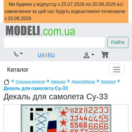
Ми будемо у відпустці з 25.07.2026 по 20.08.2026 всі
замовлення за цей час будуть відвантажені починаючи
з 20.08.2026
Найти
UA
|
RU
Каталог
✈
✈
✈
✈
✈
Сборные модели
Авиация
Декали/Маски
Begemot
Декаль для самолета Су-33
Декаль для самолета Су-33