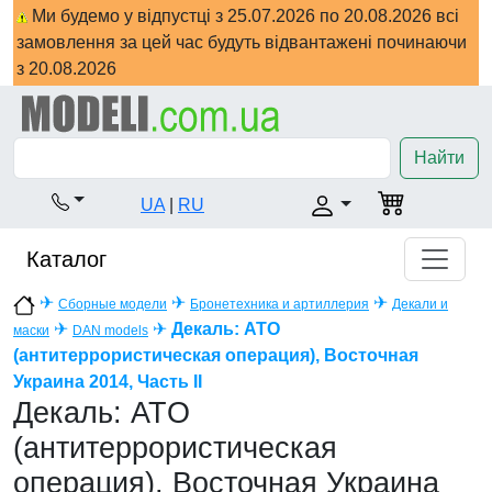
Ми будемо у відпустці з 25.07.2026 по 20.08.2026 всі
замовлення за цей час будуть відвантажені починаючи
з 20.08.2026
Найти
UA
|
RU
Каталог
✈
✈
✈
Сборные модели
Бронетехника и артиллерия
Декали и
✈
✈
Декаль: ATO
маски
DAN models
(антитеррористическая операция), Восточная
Украина 2014, Часть II
Декаль: ATO
(антитеррористическая
операция), Восточная Украина