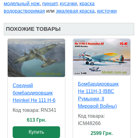
модельный нож
,
пинцет
,
кусачки
,
краска
водорастворимая
или
эмалевая краска
,
кисточки
ПОХОЖИЕ ТОВАРЫ
Бомбардировщик
Средний
He 111H-3 (ВВС
бомбардировщик
Румынии, II
Heinkel He 111 H-6
Мировой Войны)
Код товара: RN341
Код товара:
613 Грн.
ICM48266
Купить
2599 Грн.