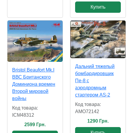
Купить
Дальний тяжелый
Bristol Beaufort Mk.I
бомбардировщик
ВВС Британского
Пе-8 с
Доминиона времен
аэродромным
Второй мировой
стартером AS-2
войны
Код товара:
Код товара:
AMO72142
ICM48312
1290 Грн.
2599 Грн.
Купить