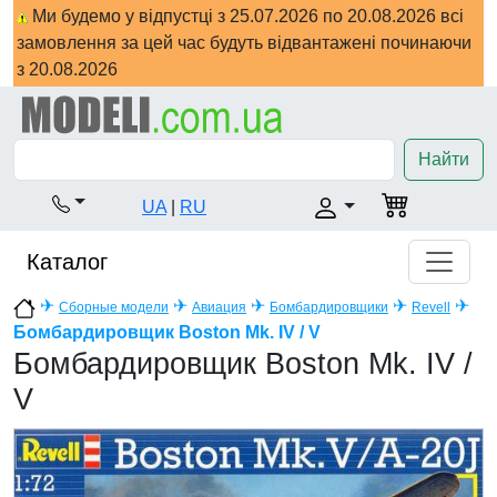
Ми будемо у відпустці з 25.07.2026 по 20.08.2026 всі
замовлення за цей час будуть відвантажені починаючи
з 20.08.2026
Найти
UA
|
RU
Каталог
✈
✈
✈
✈
✈
Сборные модели
Авиация
Бомбардировщики
Revell
Бомбардировщик Boston Mk. IV / V
Бомбардировщик Boston Mk. IV /
V