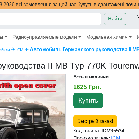
08.2026 всі замовлення за цей час будуть відвантажені почи
Найти
ры
Радиоуправляемые модели
Модельная химия
✈
✈
Автомобиль Германского руководства ІІ М
обили
ICM
уководства ІІ МВ Typ 770K Touren
Есть в наличии
1625 Грн.
Купить
Быстрый заказ!
Код товара:
ICM35534
Производитель:
ICM