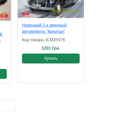
Немецкий 2-х дверный
автомобиль "Капитан"
0K
Код товара: ICM35476
м
1201 Грн.
Купить