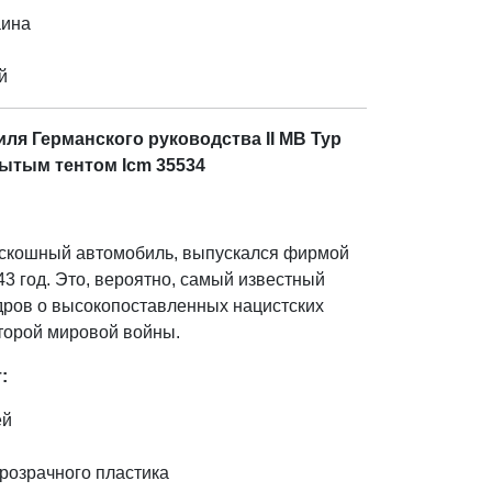
аина
й
ля Германского руководства ІІ МВ Typ
рытым тентом Icm 35534
скошный автомобиль, выпускался фирмой
43 год. Это, вероятно, самый известный
дров о высокопоставленных нацистских
Второй мировой войны.
:
ей
розрачного пластика