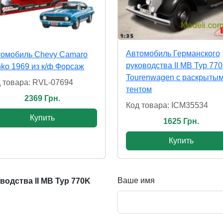
Автомобиль Германского
томобиль Chevy Camaro
руководства ІІ МВ Typ 77
ko 1969 из к/ф Форсаж
Tourenwagen с раскрыты
 товара: RVL-07694
тентом
2369 Грн.
Код товара: ICM35534
Купить
1625 Грн.
Купить
Ваше имя
одства ІІ МВ Typ 770K