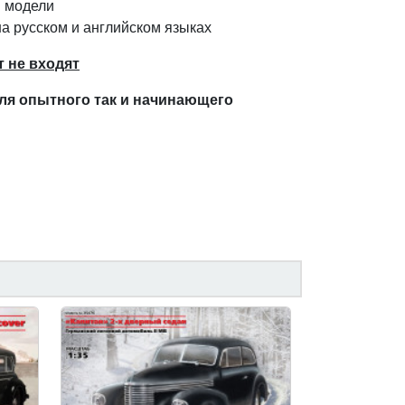
 модели
а русском и английском языках
т не входят
ля оп
ы
тного так и начинающего