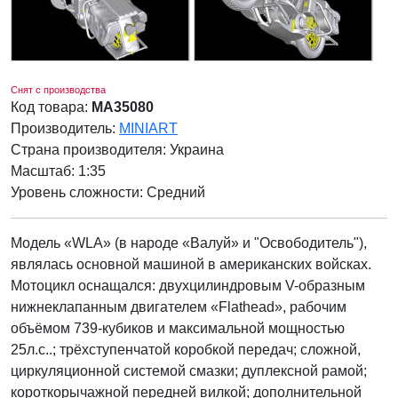
Снят с производства
Код товара:
MA35080
Производитель:
MINIART
Страна производителя:
Украина
Масштаб: 1:35
Уровень сложности: Cредний
Модель «WLA» (в народе «Валуй» и "Освободитель"),
являлась основной машиной в американских войсках.
Мотоцикл оснащался: двухцилиндровым V-образным
нижнеклапанным двигателем «Flathead», рабочим
объёмом 739-кубиков и максимальной мощностью
25л.с..; трёхступенчатой коробкой передач; сложной,
циркуляционной системой смазки; дуплексной рамой;
короткорычажной передней вилкой; дополнительной