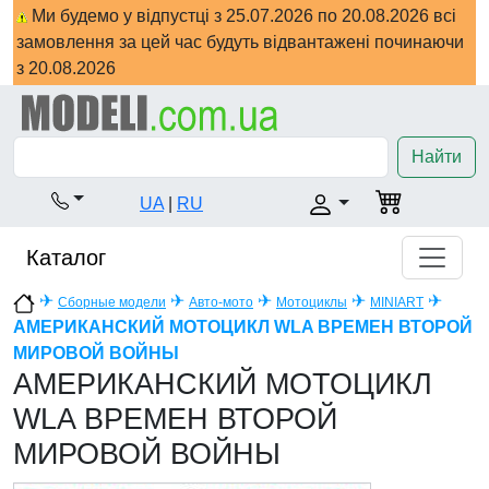
Ми будемо у відпустці з 25.07.2026 по 20.08.2026 всі
замовлення за цей час будуть відвантажені починаючи
з 20.08.2026
Найти
UA
|
RU
Каталог
✈
✈
✈
✈
✈
Сборные модели
Авто-мото
Мотоциклы
MINIART
АМЕРИКАНСКИЙ МОТОЦИКЛ WLA ВРЕМЕН ВТОРОЙ
МИРОВОЙ ВОЙНЫ
АМЕРИКАНСКИЙ МОТОЦИКЛ
WLA ВРЕМЕН ВТОРОЙ
МИРОВОЙ ВОЙНЫ