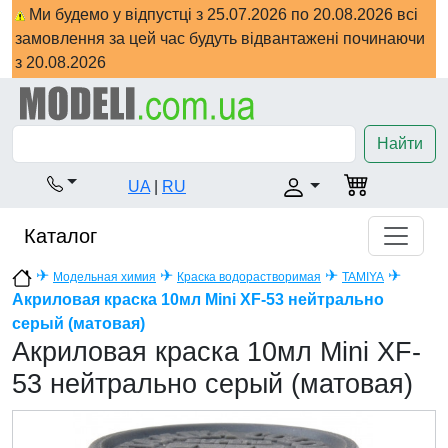
Ми будемо у відпустці з 25.07.2026 по 20.08.2026 всі
замовлення за цей час будуть відвантажені починаючи
з 20.08.2026
Найти
UA
|
RU
Каталог
✈
✈
✈
✈
Модельная химия
Краска водорастворимая
TAMIYA
Акриловая краска 10мл Mini XF-53 нейтрально
серый (матовая)
Акриловая краска 10мл Mini XF-
53 нейтрально серый (матовая)