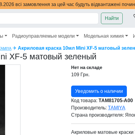
08.2026 всі замовлення за цей час будуть відвантажені почи
Найти
ры
Радиоуправляемые модели
Модельная химия
✈
Акриловая краска 10мл Mini XF-5 матовый зеле
TAMIYA
ni XF-5 матовый зеленый
Нет на складе
109 Грн.
Уведомить о наличии
Код товара:
TAM81705-A00
Производитель:
TAMIYA
Страна производителя:
Япо
Акриловые матовые краски 