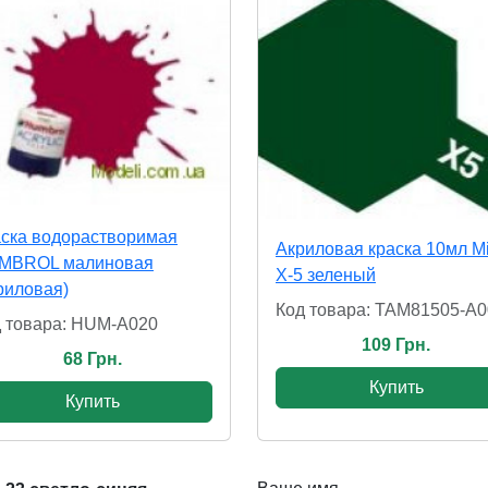
ска водорастворимая
Акриловая краска 10мл Mi
MBROL малиновая
X-5 зеленый
риловая)
Код товара: TAM81505-A0
 товара: HUM-A020
109 Грн.
68 Грн.
Купить
Купить