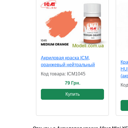
Акриловая краска ICM,
Кра
оранжевый нейтральный
HU
Код товара: ICM1045
(ак
79 Грн.
Код
Купить