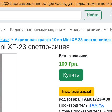
08.2026 всі замовлення за цей час будуть відвантажені почи
Найти
ры
Радиоуправляемые модели
Модельная химия
✈
Акриловая краска 10мл.Mini XF-23 светло-синяя
TAMIYA
ni XF-23 светло-синяя
Есть в наличии
109 Грн.
Купить
Быстрый заказ!
Код товара:
TAM81723-A00
Производитель:
TAMIYA
Страна производителя:
Япо