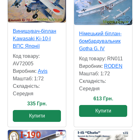
Винищувач-біплан
Німецький біплан-
Kawasaki Ki-10-I
бомбардувальник
ВПС Японії
Gotha G. IV
Код товару:
Код товару: RN011
AV72005
Виробник:
RODEN
Виробник:
Avis
Маштаб: 1:72
Маштаб: 1:72
Складність:
Складність:
Cередня
Cередня
613 Грн.
335 Грн.
Купити
Купити