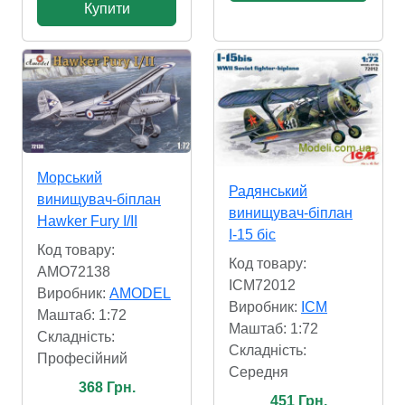
Купити
Морський
Радянський
винищувач-біплан
винищувач-біплан
Hawker Fury I/II
І-15 біс
Код товару:
Код товару:
AMO72138
ICM72012
Виробник:
AMODEL
Виробник:
ICM
Маштаб: 1:72
Маштаб: 1:72
Складність:
Складність:
Професійний
Cередня
368 Грн.
451 Грн.