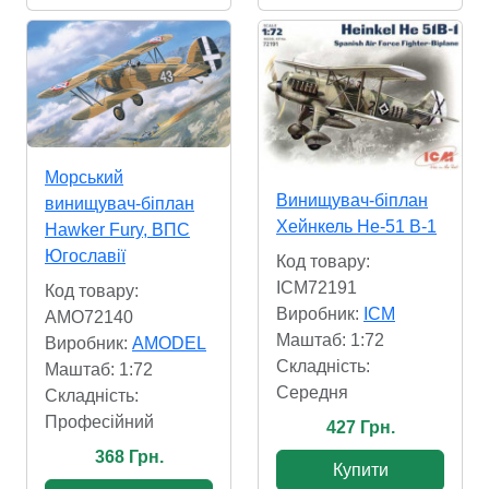
Морський
Винищувач-біплан
винищувач-біплан
Хейнкель Не-51 В-1
Hawker Fury, ВПС
Югославії
Код товару:
ICM72191
Код товару:
Виробник:
ICM
AMO72140
Маштаб: 1:72
Виробник:
AMODEL
Складність:
Маштаб: 1:72
Cередня
Складність:
Професійний
427 Грн.
368 Грн.
Купити