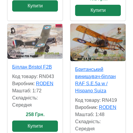
Купити
Купити
Біплан Bristol F2B
Британський
Код товару: RN043
винищувач-біплан
Виробник:
RODEN
RAF S.E.5a w /
Маштаб: 1:72
Hispano Suiza
Складність:
Код товару: RN419
Cередня
Виробник:
RODEN
258 Грн.
Маштаб: 1:48
Складність:
Купити
Cередня