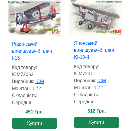
Японський
Радянський
винищувач-біплан
винищувач-біплан
Ki-10-II
І-15
Код товару:
Код товару:
ICM72311
ICM72062
Виробник:
ICM
Виробник:
ICM
Маштаб: 1:72
Маштаб: 1:72
Складність:
Складність:
Cередня
Cередня
512 Грн.
451 Грн.
Купити
Купити