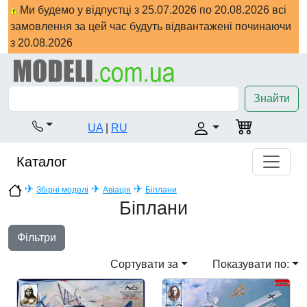
Ми будемо у відпустці з 25.07.2026 по 20.08.2026 всі
замовлення за цей час будуть відвантажені починаючи
з 20.08.2026
Знайти
UA
|
RU
Каталог
✈
✈
✈
Збірні моделі
Авіація
Біплани
Біплани
Фільтри
Сортувати за
Показувати по: