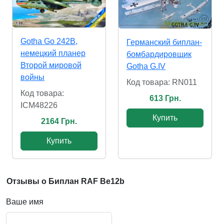
Gotha Go 242B,
Германский биплан-
немецкий планер
бомбардировщик
Второй мировой
Gotha G.IV
войны
Код товара: RN011
Код товара:
613 Грн.
ICM48226
Купить
2164 Грн.
Купить
Отзывы о Биплан RAF Be12b
Ваше имя