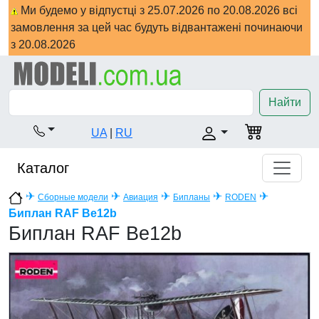
Ми будемо у відпустці з 25.07.2026 по 20.08.2026 всі
замовлення за цей час будуть відвантажені починаючи
з 20.08.2026
Найти
UA
|
RU
Каталог
✈
✈
✈
✈
✈
Сборные модели
Авиация
Бипланы
RODEN
Биплан RAF Be12b
Биплан RAF Be12b