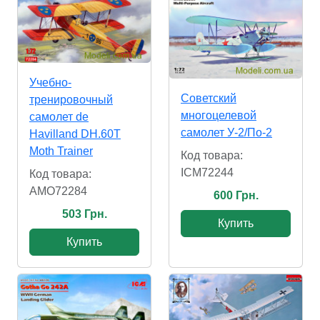
Учебно-
Советский
тренировочный
многоцелевой
самолет de
самолет У-2/По-2
Havilland DH.60T
Moth Trainer
Код товара:
ICM72244
Код товара:
AMO72284
600 Грн.
503 Грн.
Купить
Купить