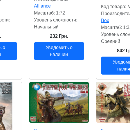
Alliance
Код товара:
Масштаб: 1:72
Производите
ости:
Уровень сложности:
Box
Начальный
Масштаб: 1:3
Уровень слож
.
232 Грн.
Cредний
ь о
Уведомить о
842 Г
и
наличии
Уведоми
нали