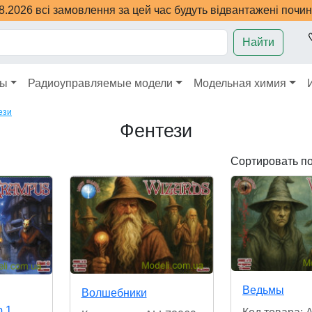
08.2026 всі замовлення за цей час будуть відвантажені почи
Найти
ры
Радиоуправляемые модели
Модельная химия
ези
Фентези
Сортировать п
Ведьмы
Волшебники
р 1