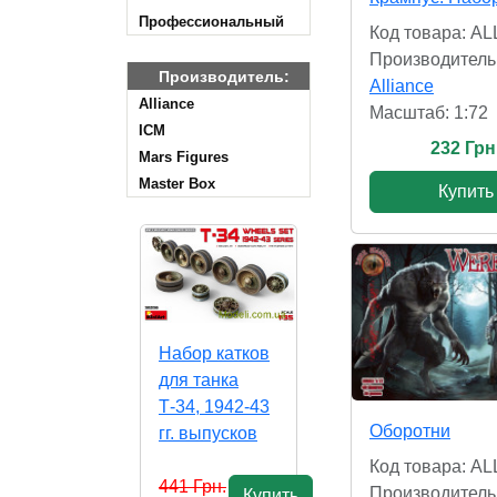
Профессиональный
Код товара: A
Производитель
Производитель:
Alliance
Alliance
Масштаб: 1:72
ICM
232 Грн
Mars Figures
Master Box
Купить
Набор катков
для танка
Т-34, 1942-43
Оборотни
гг. выпусков
Код товара: A
441 Грн.
Производитель
Купить