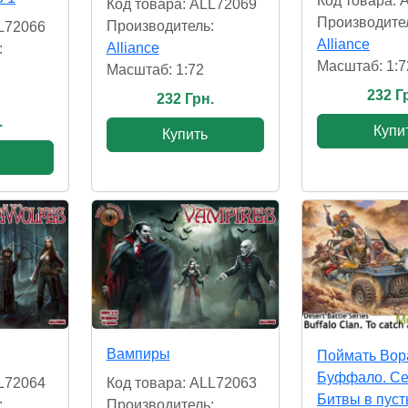
Код товара: 
Код товара: ALL72069
Производите
Производитель:
LL72066
Alliance
Alliance
:
Масштаб: 1:7
Масштаб: 1:72
232 Г
232 Грн.
.
Купи
Купить
Вампиры
Поймать Вора
Буффало. С
LL72064
Код товара: ALL72063
Битвы в пус
:
Производитель: