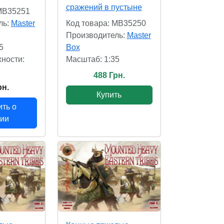
сражений в пустыне
 MB35251
ль:
Master
Код товара: MB35250
Производитель:
Master
5
Box
ности:
Масштаб: 1:35
488 Грн.
рн.
Купить
ть о
чии