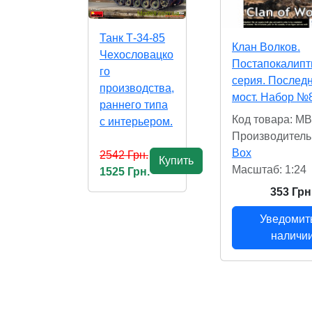
Танк Т-34-85
Клан Волков.
Чехословацко
Постапокалипт
го
серия. Послед
производства,
мост. Набор №
раннего типа
Код товара: M
с интерьером.
Производитель
Box
2542 Грн.
Купить
Масштаб: 1:24
1525 Грн.
353 Грн
Уведомит
наличи