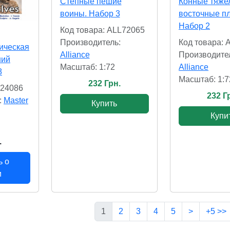
Степные пешие
Конные тяже
воины. Набор 3
восточные п
Набор 2
Код товара: ALL72065
Производитель:
Код товара: 
ическая
Alliance
Производите
ний
Масштаб: 1:72
Alliance
8
Масштаб: 1:7
232 Грн.
B24086
232 Г
:
Master
Купить
Купи
.
ь о
и
1
2
3
4
5
>
+5 >>