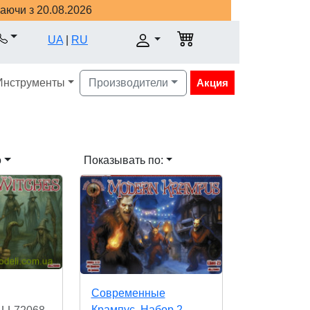
наючи з 20.08.2026
UA
|
RU
Инструменты
Производители
Акция
о
Показывать по:
Современные
Крампус. Набор 2