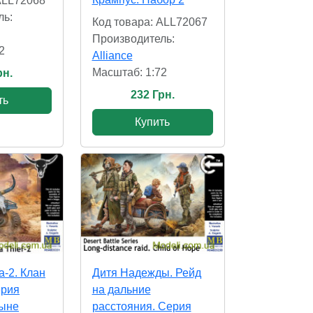
ALL72068
ль:
Код товара: ALL72067
Производитель:
2
Alliance
Масштаб: 1:72
рн.
232 Грн.
ть
Купить
-2. Клан
Дитя Надежды. Рейд
ерия
на дальние
тыне
расстояния. Серия