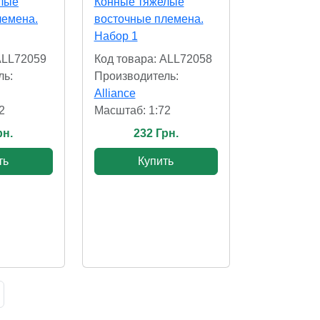
лые
Конные тяжелые
лемена.
восточные племена.
Набор 1
ALL72059
Код товара: ALL72058
ль:
Производитель:
Alliance
2
Масштаб: 1:72
рн.
232 Грн.
ть
Купить