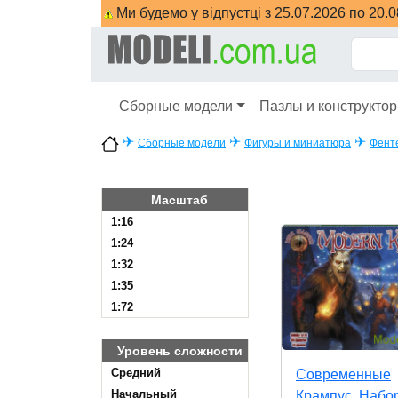
Ми будемо у відпустці з 25.07.2026 по 20.
Сборные модели
Пазлы и конструкто
✈
✈
✈
Сборные модели
Фигуры и миниатюра
Фент
Масштаб
1:16
1:24
1:32
1:35
1:72
Уровень сложности
Cредний
Современные
Начальный
Крампус. Набо