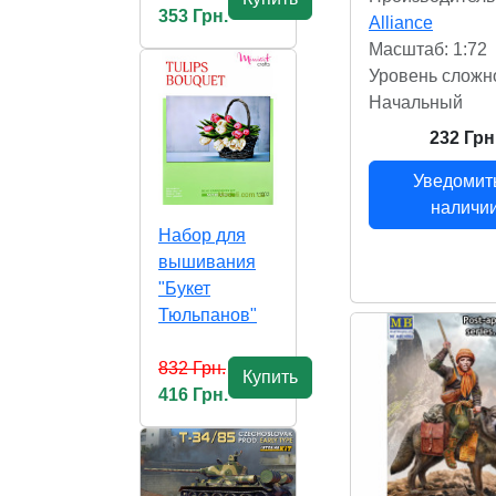
353 Грн.
Alliance
Масштаб: 1:72
Уровень сложн
Начальный
232 Грн
Уведомит
наличи
Набор для
вышивания
"Букет
Тюльпанов"
832 Грн.
Купить
416 Грн.